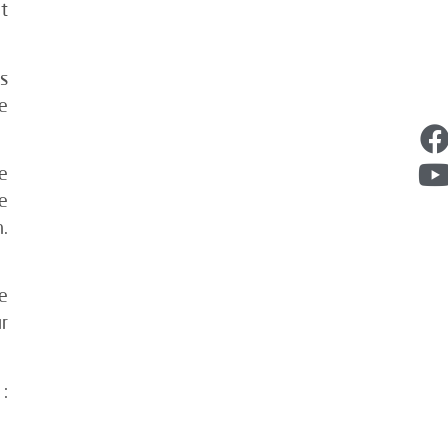
t
s
de
se
e
.
e
r
: