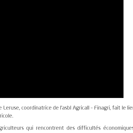
ruse, coordinatrice de l’asbl Agricall – Finagri, fait le li
icole.
riculteurs qui rencontrent des difficultés économiques