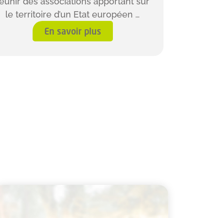
éunir des associations apportant sur
le territoire d’un Etat européen …
En savoir plus