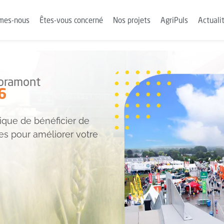
mes-nous
Êtes-vous concerné
Nos projets
AgriPuls
Actuali
ibramont
6
que de bénéficier de
ues pour améliorer votre