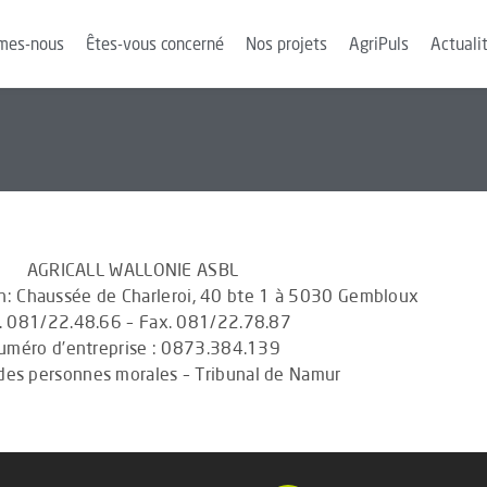
mes-nous
Êtes-vous concerné
Nos projets
AgriPuls
Actuali
AGRICALL WALLONIE ASBL
on: Chaussée de Charleroi, 40 bte 1 à 5030 Gembloux
. 081/22.48.66 – Fax. 081/22.78.87
uméro d’entreprise : 0873.384.139
des personnes morales – Tribunal de Namur