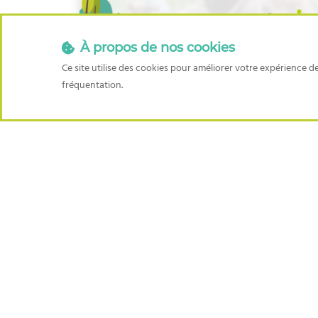
À propos de nos cookies
Semaine de la Santé Mentale –
Ce site utilise des cookies pour améliorer votre expérience de
Jour 3
fréquentation.
Agricall est une organisation dont l’objectif es
Wallonie, tous les agriculteurs et leurs familles 
économiques, financières, techniques, juridique
dans la gestion de leur ferme.