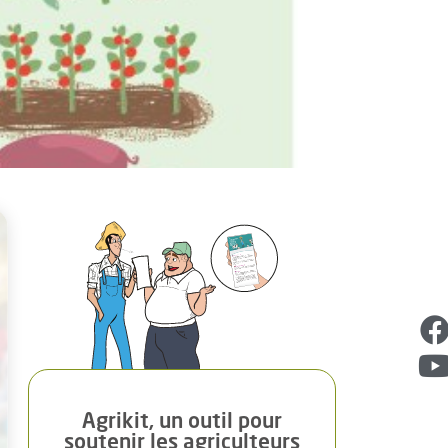
Sema
L’équi
Agrikit, un outil pour
soutenir les agriculteurs