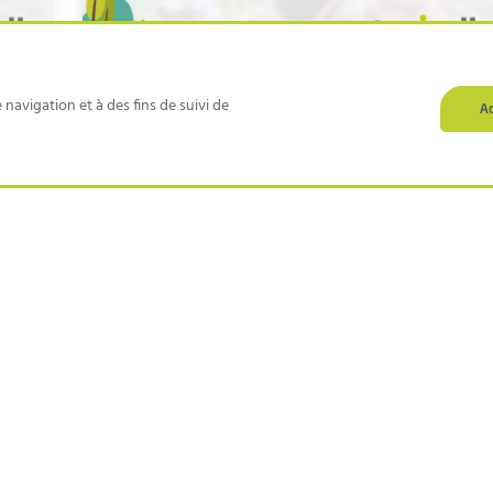
Semaine de la Santé Mentale –
 navigation et à des fins de suivi de
A
Jour 2
1
2
3
LIENS UTILES
t d’accompagner, dans toute la
Agriressources
rencontrant des difficultés
Résolution
s, psychologiques ou sociales
RSE