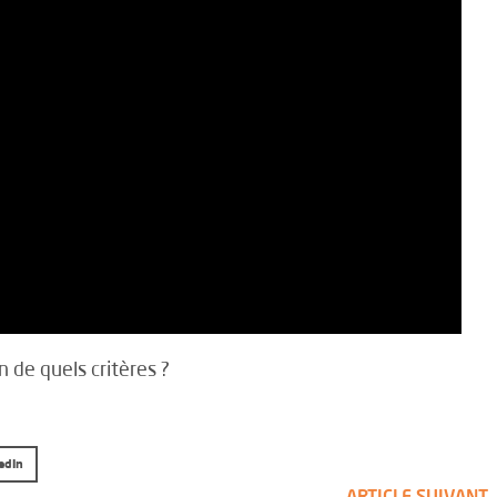
 de quels critères ?
edIn
ARTICLE SUIVANT