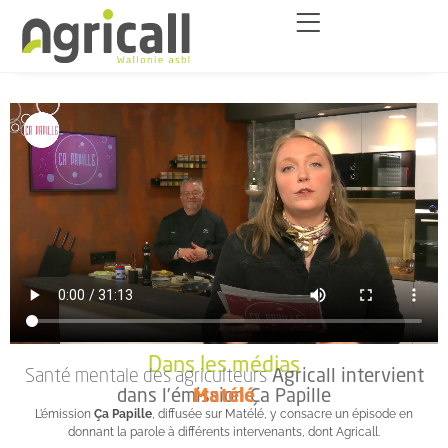
Dans les médias
Santé mentale des agriculteurs
Agricall intervient
dans l’émission Ça Papille
Matélé
L’émission
Ça Papille
, diffusée sur Matélé, y consacre un épisode en
donnant la parole à différents intervenants, dont Agricall.